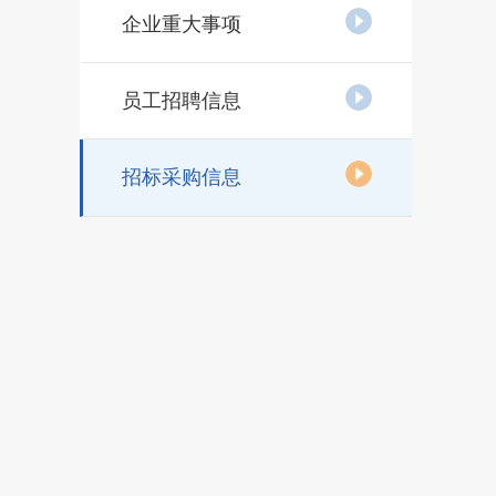
企业重大事项
员工招聘信息
招标采购信息