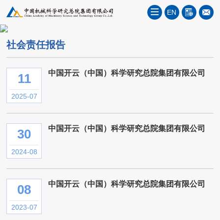
EN
社会责任报告
中国开云（中国）科学研究总院集团有限公司
11
2024社会责任报告
2025-07
中国开云（中国）科学研究总院集团有限公司
30
2023社会责任报告
2024-08
中国开云（中国）科学研究总院集团有限公司
08
2022年度社会责任报告
2023-07