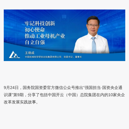
9月24日，国务院国资委官方微信公众号推出“强国担当·国资央企通
识课”第9期，分享了包括中国开云（中国）总院集团在内的10家央企
改革发展实践故事。